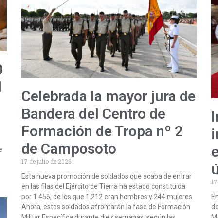
0
l
Celebrada la mayor jura de
Bandera del Centro de
I
Formación de Tropa nº 2
i
de Camposoto
e
e
17 de julio de 2026
Esta nueva promoción de soldados que acaba de entrar
17
en las filas del Ejército de Tierra ha estado constituida
por 1.456, de los que 1.212 eran hombres y 244 mujeres.
En
Ahora, estos soldados afrontarán la fase de Formación
de
Militar Específica durante diez semanas, según las
Me