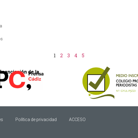
la
os
1
2
3
4
5
financiación de la
es
Política de privacidad
ACCESO