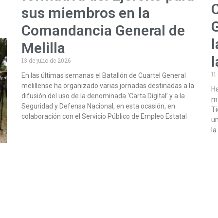
sus miembros en la
G
Comandancia General de
l
Melilla
13 de julio de 2026
11
En las últimas semanas el Batallón de Cuartel General
melillense ha organizado varias jornadas destinadas a la
Ha
difusión del uso de la denominada ‘Carta Digital’ y a la
mo
Seguridad y Defensa Nacional, en esta ocasión, en
Ti
colaboración con el Servicio Público de Empleo Estatal
un
l