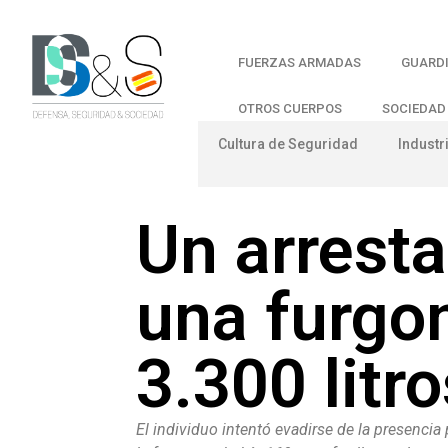
FUERZAS ARMADAS
GUARDI
OTROS CUERPOS
SOCIEDAD
Cultura de Seguridad
Industr
Un arresta
una furgo
3.300 litr
El individuo intentó evadirse de la presencia 