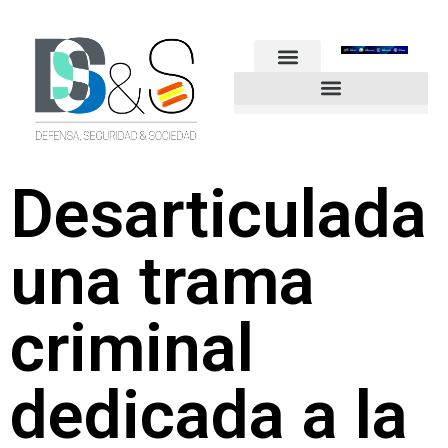
FUERZAS ARMADAS
GUARDIA CIVIL
POLICÍA NACIONAL
OTROS CUERPOS
Industria de Seguridad y Defensa
Desarticulada
una trama
criminal
dedicada a la