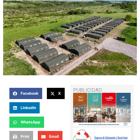
PUBLICIDAD
Facebook
X
LinkedIn
WhatsApp
Print
Email