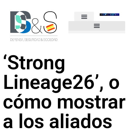
FUERZAS ARMADAS
GUARDIA CIVIL
POLICÍA NACIONAL
OTROS CUERPOS
Industria de Seguridad y Defensa
‘Strong
Lineage26’, o
cómo mostrar
a los aliados