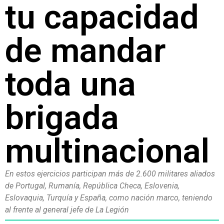
tu capacidad
de mandar
toda una
brigada
multinacional
En estos ejercicios participan más de 2.600 militares aliados
de Portugal, Rumanía, República Checa, Eslovenia,
Eslovaquia, Turquía y España, como nación marco, teniendo
al frente al general jefe de La Legión