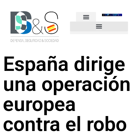
FUERZAS ARMADAS
GUARDIA CIVIL
POLICÍA NACIONAL
OTROS CUERPOS
Industria de Seguridad y Defensa
España dirige
una operación
europea
contra el robo