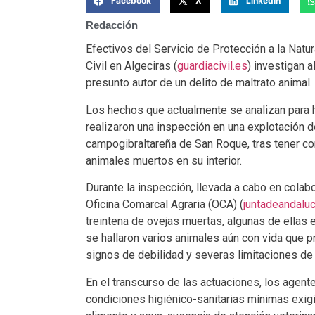
Facebook
X
LinkedIn
Redacción
Efectivos del Servicio de Protección a la Nat
Civil en Algeciras (
guardiacivil.es
) investigan 
presunto autor de un delito de maltrato animal.
Los hechos que actualmente se analizan para h
realizaron una inspección en una explotación d
campogibraltareña de San Roque, tras tener co
animales muertos en su interior.
Durante la inspección, llevada a cabo en colab
Oficina Comarcal Agraria (OCA) (
juntadeandaluc
treintena de ovejas muertas, algunas de ella
se hallaron varios animales aún con vida que p
signos de debilidad y severas limitaciones de
En el transcurso de las actuaciones, los agent
condiciones higiénico-sanitarias mínimas exig