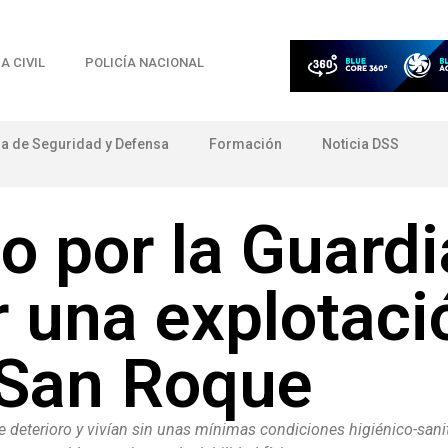
A CIVIL
POLICÍA NACIONAL
ia de Seguridad y Defensa
Formación
Noticia DSS
o por la Guardia
 una explotaci
 San Roque
deterioro y vivían sin unas mínimas condiciones higiénico-sanit