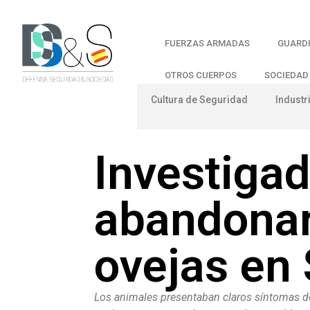
FUERZAS ARMADAS
GUARDI
OTROS CUERPOS
SOCIEDAD
Cultura de Seguridad
Industr
Investigad
abandonar
ovejas en
Los animales presentaban claros síntomas de 