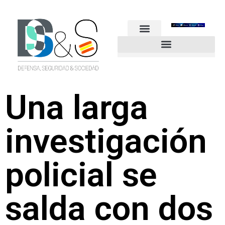
FUERZAS ARMADAS
GUARDIA CIVIL
POLICÍA NACIONAL
OTROS CUERPOS
Industria de Seguridad y Defensa
Una larga
investigación
policial se
salda con dos