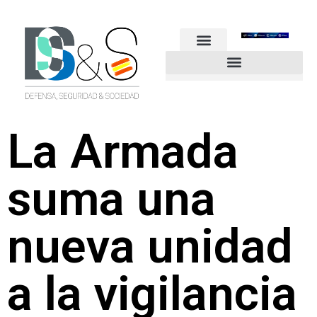
FUERZAS ARMADAS
GUARDIA CIVIL
POLICÍA NACIONAL
OTROS CUERPOS
Industria de Seguridad y Defensa
La Armada
suma una
nueva unidad
a la vigilancia