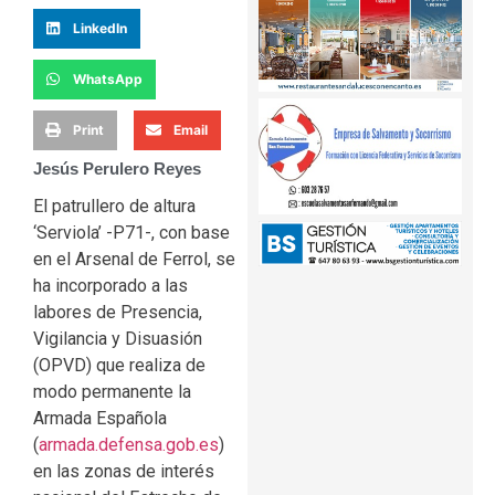
LinkedIn
WhatsApp
Print
Email
Jesús Perulero Reyes
El patrullero de altura
‘Serviola’ -P71-, con base
en el Arsenal de Ferrol, se
ha incorporado a las
labores de Presencia,
Vigilancia y Disuasión
(OPVD) que realiza de
modo permanente la
Armada Española
(
armada.defensa.gob.es
)
en las zonas de interés