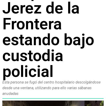
Jerez de la
Frontera
estando bajo
custodia
policial
Esta persona se fugó del centro hospitalario descolgándose
desde una ventana, utilizando para ello varias sábanas
anudadas