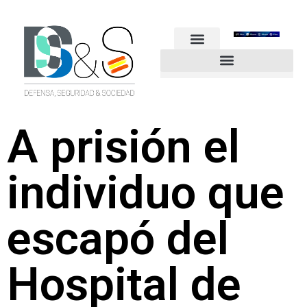
FUERZAS ARMADAS
GUARDIA CIVIL
POLICÍA NACIONAL
OTROS CUERPOS
Industria de Seguridad y Defensa
A prisión el
individuo que
escapó del
Hospital de