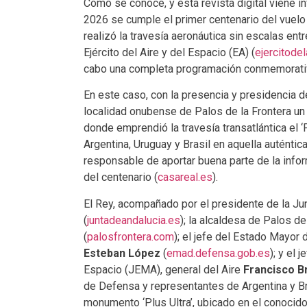
Como se conoce, y esta revista digital viene 
2026 se cumple el primer centenario del vuelo d
realizó la travesía aeronáutica sin escalas ent
Ejército del Aire y del Espacio (EA) (
ejercitode
cabo una completa programación conmemorati
En este caso, con la presencia y presidencia
localidad onubense de Palos de la Frontera un
donde emprendió la travesía transatlántica el 
Argentina, Uruguay y Brasil en aquella auténtic
responsable de aportar buena parte de la infor
del centenario (
casareal.es
).
El Rey, acompañado por el presidente de la Ju
(
juntadeandalucia.es
); la alcaldesa de Palos de
(
palosfrontera.com
); el jefe del Estado Mayor
Esteban López
(
emad.defensa.gob.es
); y el 
Espacio (JEMA), general del Aire
Francisco B
de Defensa y representantes de Argentina y Br
monumento ‘Plus Ultra’, ubicado en el conocido 