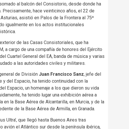
 asomado al balcón del Consistorio, desde donde ha
. Precisamente, hace veinticinco años, el 22 de
sturias, asistió en Palos de la Frontera al 75º
ando igualmente en los actos institucionales
stórica.
exterior de las Casas Consistoriales, que ha
 a cargo de una compañía de honores del Ejército
del Cuartel General del EA, banda de música y varias
udado a las autoridades civiles y militares.
 general de División
Juan Francisco Sanz
, jefe del
re y del Espacio, ha tenido continuidad con la
y del Espacio, un homenaje a los que dieron su vida
uidamente, ha tenido lugar una exhibición aérea a
da en la Base Aérea de Alcantarilla, en Murcia, y de la
cedente de la Base Aérea de Armilla, en Granada.
s Ultra’, que llegó hasta Buenos Aires tras
 avión el Atlántico sur desde la península ibérica,