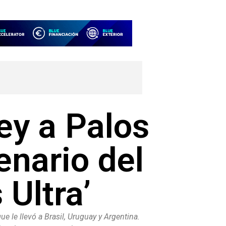
Rey a Palos
enario del
 Ultra’
ue le llevó a Brasil, Uruguay y Argentina.