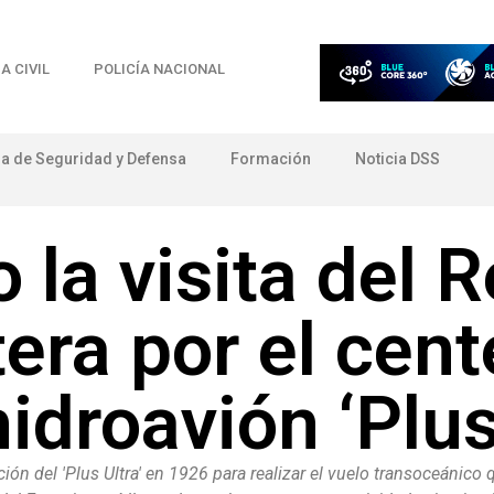
A CIVIL
POLICÍA NACIONAL
ia de Seguridad y Defensa
Formación
Noticia DSS
o la visita del 
tera por el cent
hidroavión ‘Plus
ón del 'Plus Ultra' en 1926 para realizar el vuelo transoceánico q