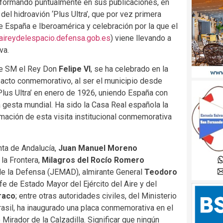
informando puntualmente en sus publicaciones, en
el hidroavión ‘Plus Ultra’, que por vez primera
re España e Iberoamérica y celebración por la que el
laireydelespacio.defensa.gob.es
) viene llevando a
va.
 de SM el Rey Don
Felipe VI
, se ha celebrado en la
 acto conmemorativo, al ser el municipio desde
‘Plus Ultra’ en enero de 1926, uniendo España con
a gesta mundial. Ha sido la Casa Real española la
mación de esta visita institucional conmemorativa
nta de Andalucía,
Juan Manuel Moreno
 la Frontera,
Milagros del Rocío Romero
 de la Defensa (JEMAD), almirante General
Teodoro
jefe de Estado Mayor del Ejército del Aire y del
raco
; entre otras autoridades civiles, del Ministerio
asil, ha inaugurado una placa conmemorativa en el
Mirador de la Calzadilla. Significar que ningún