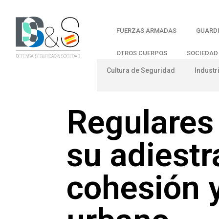
FUERZAS ARMADAS
GUARDI
OTROS CUERPOS
SOCIEDAD
Cultura de Seguridad
Industr
Regulares
su adiest
cohesión y