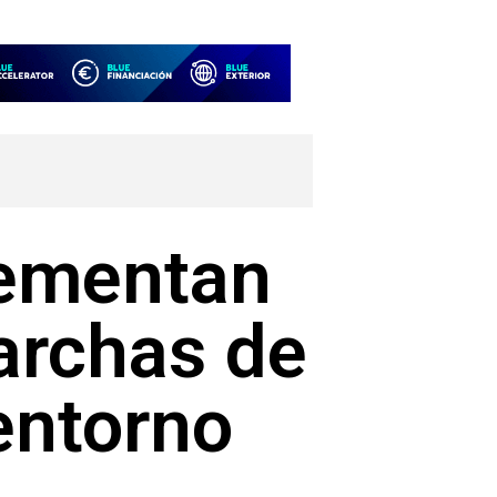
rementan
archas de
entorno