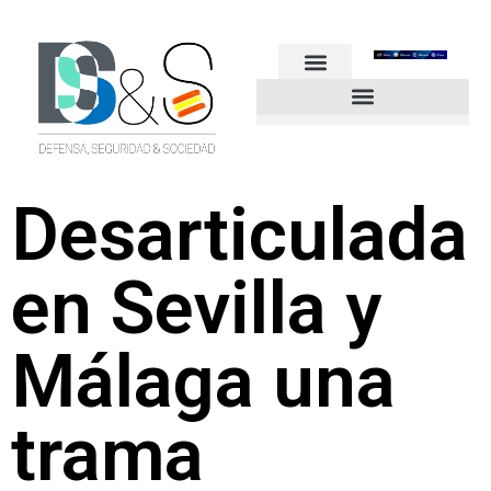
FUERZAS ARMADAS
GUARDIA CIVIL
POLICÍA NACIONAL
OTROS CUERPOS
Industria de Seguridad y Defensa
Desarticulada
en Sevilla y
Málaga una
trama