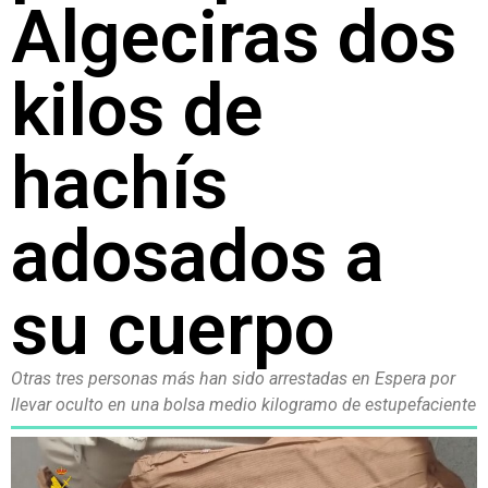
Algeciras dos
kilos de
hachís
adosados a
su cuerpo
Otras tres personas más han sido arrestadas en Espera por
llevar oculto en una bolsa medio kilogramo de estupefaciente