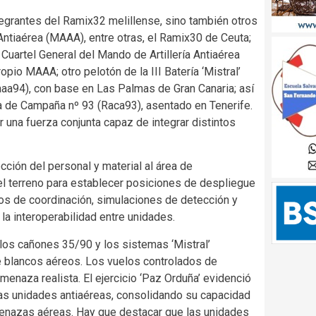
ntegrantes del Ramix32 melillense, sino también otros
Antiaérea (MAAA), entre otras, el Ramix30 de Ceuta;
Cuartel General del Mando de Artillería Antiaérea
io MAAA; otro pelotón de la III Batería ‘Mistral’
Raaa94), con base en Las Palmas de Gran Canaria; así
a de Campaña nº 93 (Raca93), asentado en Tenerife.
 una fuerza conjunta capaz de integrar distintos
cción del personal y material al área de
l terreno para establecer posiciones de despliegue
ios de coordinación, simulaciones de detección y
a interoperabilidad entre unidades.
 los cañones 35/90 y los sistemas ‘Mistral’
de blancos aéreos. Los vuelos controlados de
enaza realista. El ejercicio ‘Paz Orduña’ evidenció
 las unidades antiaéreas, consolidando su capacidad
menazas aéreas. Hay que destacar que las unidades