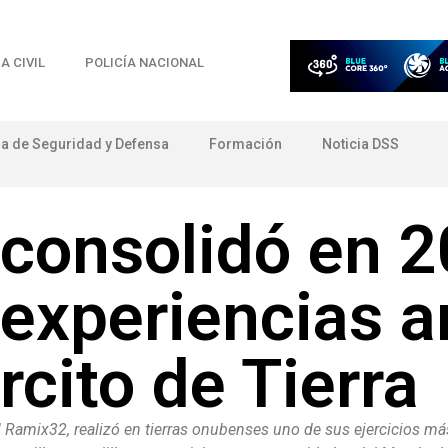
A CIVIL
POLICÍA NACIONAL
ia de Seguridad y Defensa
Formación
Noticia DSS
 consolidó en 
xperiencias ar
rcito de Tierra
, el Ramix32, realizó en tierras onubenses uno de sus ejercicios 