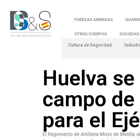
FUERZAS ARMADAS
GUARDI
OTROS CUERPOS
SOCIEDAD
Cultura de Seguridad
Industr
Huelva se
campo de e
para el Ejé
El Regimiento de Artillería Mixto de Melilla