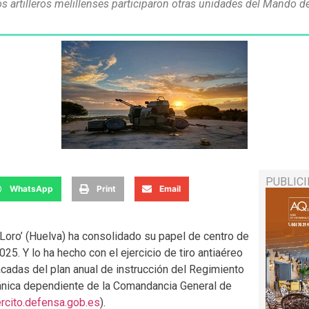
s artilleros melillenses participaron otras unidades del Mando de 
PUBLIC
WhatsApp
Print
Email
oro’ (Huelva) ha consolidado su papel de centro de
025. Y lo ha hecho con el ejercicio de tiro antiaéreo
cadas del plan anual de instrucción del Regimiento
rgánica dependiente de la Comandancia General de
ercito.defensa.gob.es
).