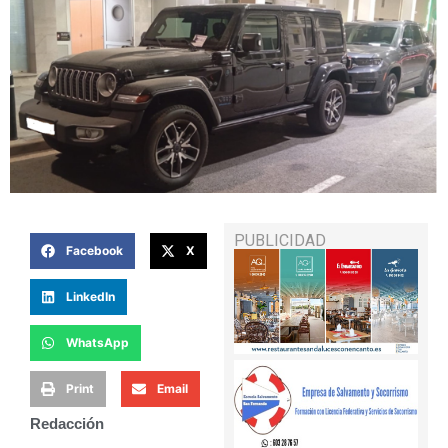
PUBLICIDAD
Facebook
X
LinkedIn
WhatsApp
Print
Email
Redacción