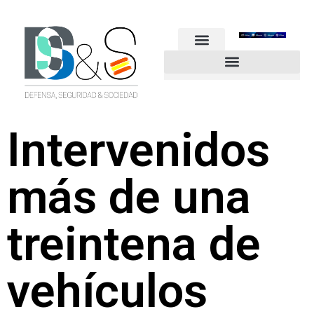
FUERZAS ARMADAS
GUARDIA CIVIL
POLICÍA NACIONAL
OTROS CUERPOS
Industria de Seguridad y Defensa
Intervenidos
más de una
treintena de
vehículos