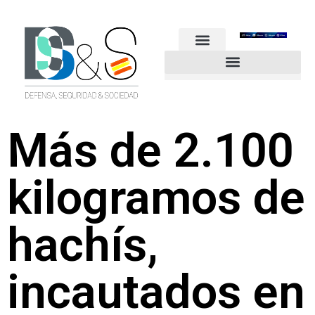
FUERZAS ARMADAS
GUARDIA CIVIL
POLICÍA NACIONAL
OTROS CUERPOS
Industria de Seguridad y Defensa
Más de 2.100
kilogramos de
hachís,
incautados en