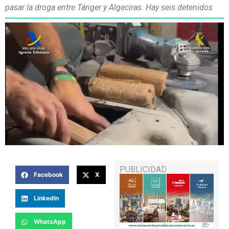
pasar la droga entre Tánger y Algeciras. Hay seis detenidos
PUBLICIDAD
Facebook
X
LinkedIn
WhatsApp