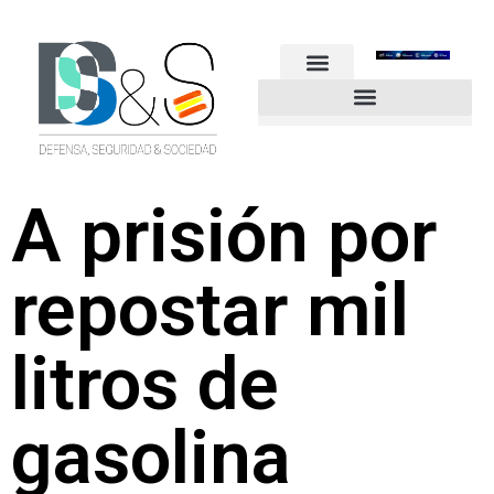
FUERZAS ARMADAS
GUARDIA CIVIL
POLICÍA NACIONAL
OTROS CUERPOS
Industria de Seguridad y Defensa
A prisión por
repostar mil
litros de
gasolina