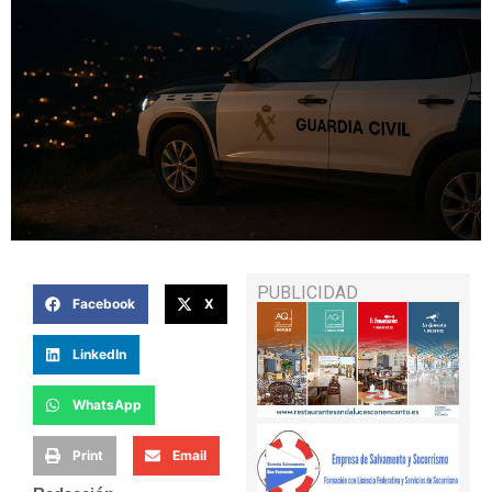
PUBLICIDAD
Facebook
X
LinkedIn
WhatsApp
Print
Email