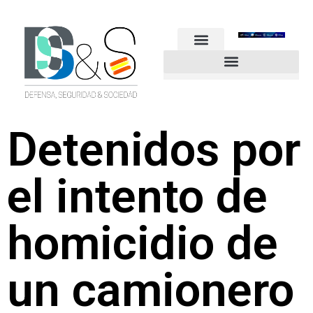
FUERZAS ARMADAS
GUARDIA CIVIL
POLICÍA NACIONAL
OTROS CUERPOS
Industria de Seguridad y Defensa
Detenidos por
el intento de
homicidio de
un camionero