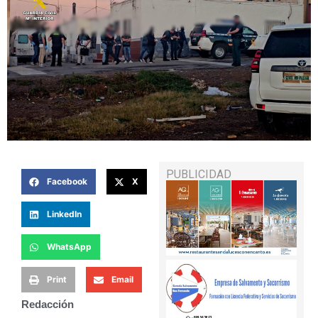
PUBLICIDAD
Facebook
X
LinkedIn
WhatsApp
Print
Email
Redacción