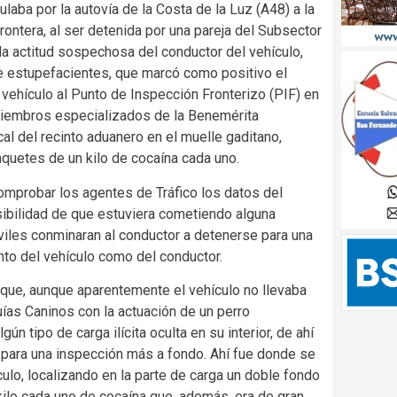
laba por la autovía de la Costa de la Luz (A48) a la
Frontera, al ser detenida por una pareja del Subsector
 la actitud sospechosa del conductor del vehículo,
de estupefacientes, que marcó como positivo el
 vehículo al Punto de Inspección Fronterizo (PIF) en
miembros especializados de la Benemérita
cal del recinto aduanero en el muelle gaditano,
aquetes de un kilo de cocaína cada uno.
comprobar los agentes de Tráfico los datos del
osibilidad de que estuviera cometiendo alguna
civiles conminaran al conductor a detenerse para una
nto del vehículo como del conductor.
ue, aunque aparentemente el vehículo no llevaba
uías Caninos con la actuación de un perro
ún tipo de carga ilícita oculta en su interior, de ahí
 para una inspección más a fondo. Ahí fue donde se
culo, localizando en la parte de carga un doble fondo
kilo cada uno de cocaína que, además, era de gran