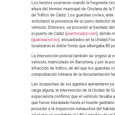
Los hechos ocurrieron cuando la furgoneta circu
altura del término municipal de Chiclana de la 
de Tráfico de Cádiz. Los guardias civiles, ante
solicitaron la presencia de un perro detector 
vehículo. Entonces, se procedió al traslado del
el puerto de Cádiz (
puertocadiz.com
), donde 
(
guardiacivil.es
), encuadrados en la Unidad Fis
localizaron el doble fondo que albergaba 80 p
La intervención policial también se originó al 
vehículo, matriculado en Barcelona, y por la p
infracción de tráfico, de ahí que los guardias 
comprobación rutinaria de la documentación ta
Las sospechas de los agentes aumentaron ya q
carga alguna, la intervención de la Unidad de G
especialista confirmó que el vehículo llevaba alg
que fuese trasladado hasta el muelle gaditano
procedió a la inspección exhaustiva del habitá
en el que se ocultaban los 80 paquetes de un 