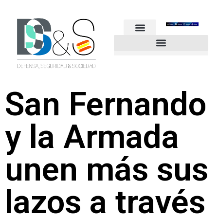
FUERZAS ARMADAS
GUARDIA CIVIL
POLICÍA NACIONAL
OTROS CUERPOS
Industria de Seguridad y Defensa
San Fernando
y la Armada
unen más sus
lazos a través