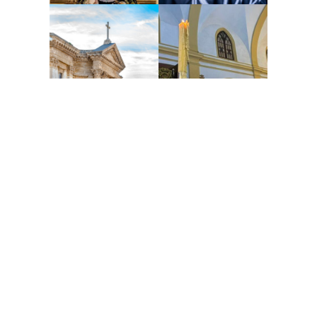
Reportaje gráfico: Ayuntamiento de San Fernando,
Manuel Esparragosa, Juan Carlos Campoy y #dss.
Con la financiación de la