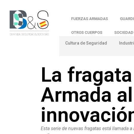
FUERZAS ARMADAS
GUARDI
OTROS CUERPOS
SOCIEDAD
Cultura de Seguridad
Industr
La fragata 
Armada al 
innovación
Esta serie de nuevas fragatas está llamada a r