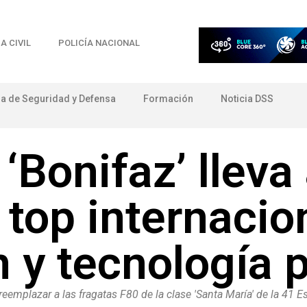
A CIVIL
POLICÍA NACIONAL
ia de Seguridad y Defensa
Formación
Noticia DSS
‘Bonifaz’ lleva 
top internacio
 y tecnología 
eemplazar a las fragatas F80 de la clase 'Santa María' de la 41 Es