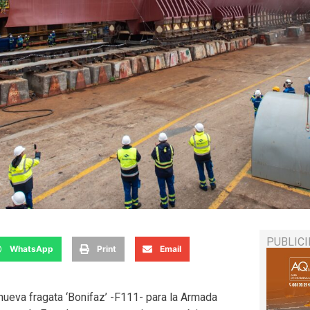
PUBLIC
WhatsApp
Print
Email
nueva fragata ‘Bonifaz’ -F111- para la Armada