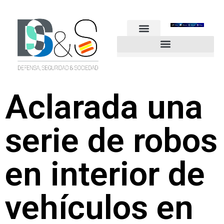
FUERZAS ARMADAS
GUARDIA CIVIL
POLICÍA NACIONAL
OTROS CUERPOS
Industria de Seguridad y Defensa
Aclarada una
serie de robos
en interior de
vehículos en