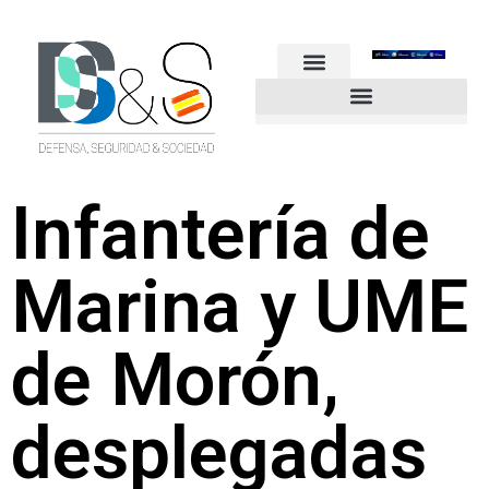
FUERZAS ARMADAS
GUARDIA CIVIL
POLICÍA NACIONAL
OTROS CUERPOS
Industria de Seguridad y Defensa
Infantería de
Marina y UME
de Morón,
desplegadas