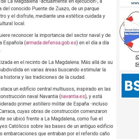
e de La Magdalena -actualmente en ejecución-, a
bra del conocido Puente de Zuazo, de un parque
o y el disfrute, mediante una estética cuidada y
ltural local.
uiere reconocer la importancia del sector naval y de
a Española (
armada.defensa.gob.es
) en el día a día
.
tizada en el recinto de La Magdalena. Más allá de su
 subdividida en varias áreas buscando estimular la
 historia y las tradiciones de la ciudad.
taca un edificio central multiusos, inspirado en las
onstrucción naval Navantia (
navantia.es
), y está
erado primer astillero militar de España -incluso
a Carraca, cuyas obras de construcción comenzaron
nte se ubicó frente a La Magdalena, como fue el
yes Católicos sobre las bases de un antiguo edificio
as embarcaciones que entraban por el referido caño