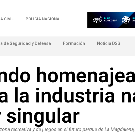
A CIVIL
POLICÍA NACIONAL
ia de Seguridad y Defensa
Formación
Noticia DSS
ndo homenajear
 la industria n
singular
ona recreativa y de juegos en el futuro parque de La Magdalena,