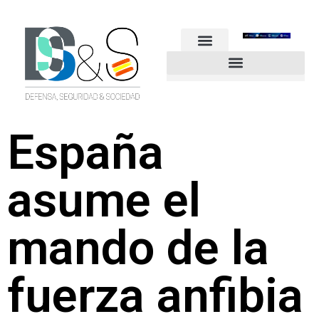
FUERZAS ARMADAS
GUARDIA CIVIL
POLICÍA NACIONAL
OTROS CUERPOS
Industria de Seguridad y Defensa
España
asume el
mando de la
fuerza anfibia