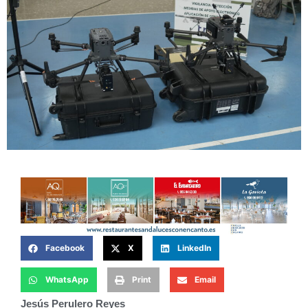
Facebook
X
LinkedIn
WhatsApp
Print
Email
Jesús Perulero Reyes