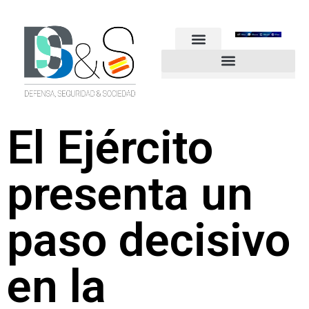
FUERZAS ARMADAS
GUARDIA CIVIL
POLICÍA NACIONAL
OTROS CUERPOS
Industria de Seguridad y Defensa
El Ejército
presenta un
paso decisivo
en la