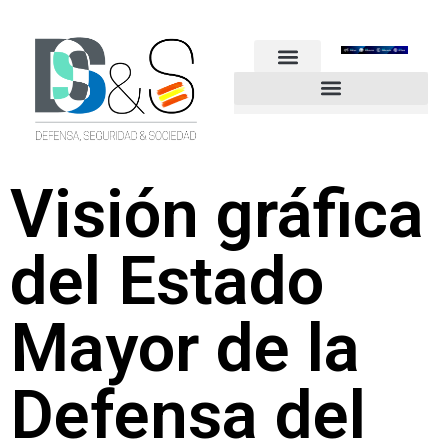
FUERZAS ARMADAS
GUARDIA CIVIL
POLICÍA NACIONAL
OTROS CUERPOS
Industria de Seguridad y Defensa
Visión gráfica
del Estado
Mayor de la
Defensa del