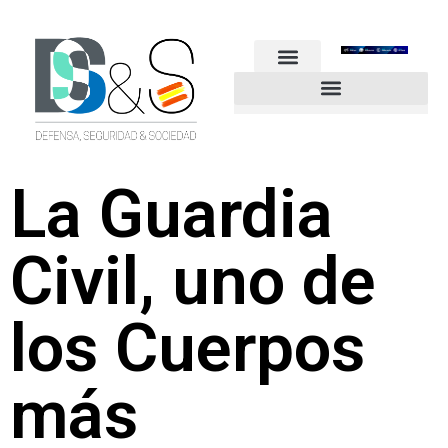
FUERZAS ARMADAS
GUARDIA CIVIL
POLICÍA NACIONAL
OTROS CUERPOS
Industria de Seguridad y Defensa
La Guardia
Civil, uno de
los Cuerpos
más