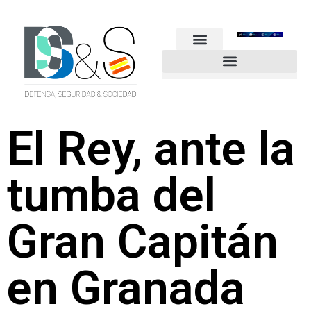
FUERZAS ARMADAS
GUARDIA CIVIL
POLICÍA NACIONAL
OTROS CUERPOS
Industria de Seguridad y Defensa
El Rey, ante la
tumba del
Gran Capitán
en Granada