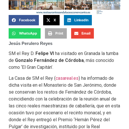
Facebook
X
LinkedIn
WhatsApp
Print
Email
Jesús Perulero Reyes
SM el Rey D.
Felipe VI
ha visitado en Granada la tumba
de
Gonzalo Fernández de Córdoba
, más conocido
como ‘El Gran Capitán’.
La Casa de SM el Rey (
casareal.es
) ha informado de
dicha visita en el Monasterio de San Jerónimo, donde
se conservan los restos de Fernández de Córdoba,
coincidiendo con la celebración de la reunión anual de
las cinco reales maestranzas de caballería, que en esta
ocasión tuvo por escenario el recinto monacal, y en
donde el Rey entregó el Premio ‘Hernán Pérez del
Pulgar’ de investigación, instituido por la Real