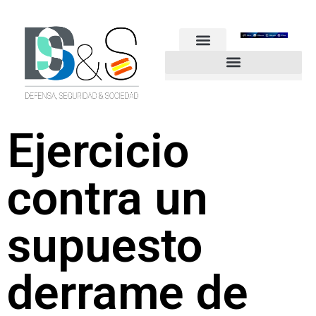
FUERZAS ARMADAS
GUARDIA CIVIL
POLICÍA NACIONAL
OTROS CUERPOS
Industria de Seguridad y Defensa
Ejercicio
contra un
supuesto
derrame de