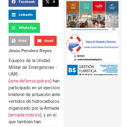
Facebook
X
LinkedIn
WhatsApp
Print
Email
Jesús Perulero Reyes
Equipos de la Unidad
Militar de Emergencias -
UME-
(
ume.defensa.gob.es
) han
participado en un ejercicio
bilateral de actuación ante
vertidos de hidrocarburos
organizado por la Armada
(
armada.mde.es
), y en el
que también han