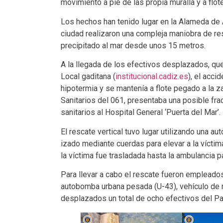
movimiento a pie de las propia muralla y a flot
Los hechos han tenido lugar en la Alameda de 
ciudad realizaron una compleja maniobra de res
precipitado al mar desde unos 15 metros.
A la llegada de los efectivos desplazados, qu
Local gaditana (
institucional.cadiz.es
), el acc
hipotermia y se mantenía a flote pegado a la z
Sanitarios del 061, presentaba una posible fra
sanitarios al Hospital General ‘Puerta del Mar’.
El rescate vertical tuvo lugar utilizando una a
izado mediante cuerdas para elevar a la víctim
la víctima fue trasladada hasta la ambulancia pa
Para llevar a cabo el rescate fueron empleado
autobomba urbana pesada (U-43), vehículo de r
desplazados un total de ocho efectivos del Pa