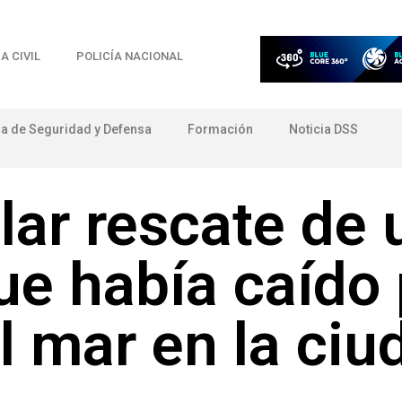
A CIVIL
POLICÍA NACIONAL
ia de Seguridad y Defensa
Formación
Noticia DSS
lar rescate de 
e había caído 
l mar en la ciu