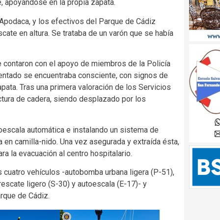
e, apoyándose en la propia zapata.
Apodaca, y los efectivos del Parque de Cádiz
cate en altura. Se trataba de un varón que se había
e contaron con el apoyo de miembros de la Policía
identado se encuentraba consciente, con signos de
apata. Tras una primera valoración de los Servicios
ctura de cadera, siendo desplazado por los
utoescala automática e instalando un sistema de
a en camilla-nido. Una vez asegurada y extraída ésta,
ra la evacuación al centro hospitalario.
s cuatro vehículos -autobomba urbana ligera (P-51),
escate ligero (S-30) y autoescala (E-17)- y
rque de Cádiz.