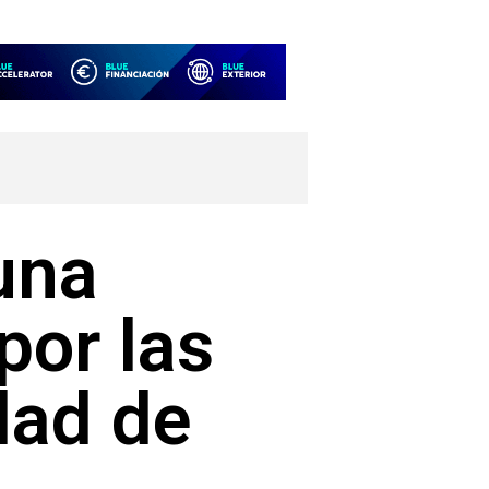
una
por las
dad de