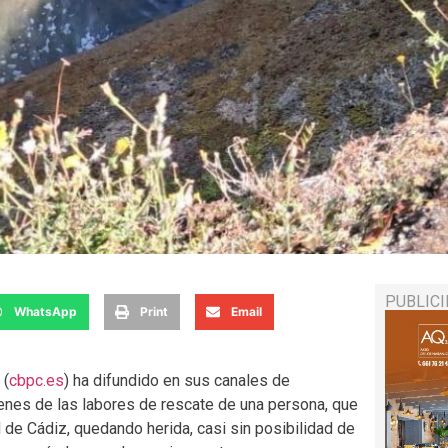
PUBLIC
WhatsApp
Print
Email
 (
cbpc.es
) ha difundido en sus canales de
enes de las labores de rescate de una persona, que
d de Cádiz, quedando herida, casi sin posibilidad de