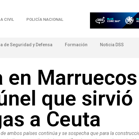
A CIVIL
POLICÍA NACIONAL
ia de Seguridad y Defensa
Formación
Noticia DSS
a en Marruecos 
únel que sirvió
gas a Ceuta
s de ambos países continúa y se sospecha que para la construcció