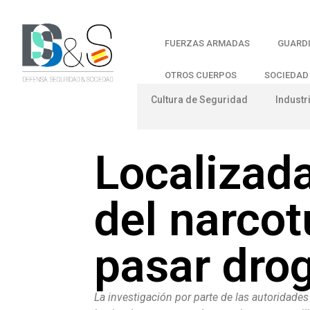
FUERZAS ARMADAS
GUARDI
OTROS CUERPOS
SOCIEDAD
Cultura de Seguridad
Industr
Localizad
del narcot
pasar dro
La investigación por parte de las autoridade