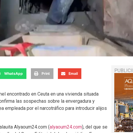
PUBLIC
WhatsApp
Print
Email
nel encontrado en Ceuta en una vivienda situada
 confirma las sospechas sobre la envergadura y
ea empleada por el narcotráfico para introducir alijos
 alauita Alyaoum24.com (
alyaoum24.com
), del que se