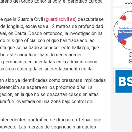
areño del Grupo Editorial Joly, el periódico Europa
 que la Guardia Civil
(
guardiacivil.es
) descubriese
s de longitud, excavada a 12 metros de profundidad
jal, en Ceuta. Desde entonces, la investigación ha
el sigilo oficial con el que han trabajado las
sta que se ha dado a conocer este hallazgo, que
bo este narcotúnel ha sido necesaria la
s personas bien asentadas en la administración
n área restringida en un destacamento militar.
han sido ya identificadas como presuntas implicadas
u detención se espera en los próximos días. La
igación, en la que no se descartan ceses en altas
tura fue levantada en una zona bajo control del
 antecedentes por tráfico de drogas en
Tetuán, que
l proyecto. Las fuerzas de seguridad marroquíes