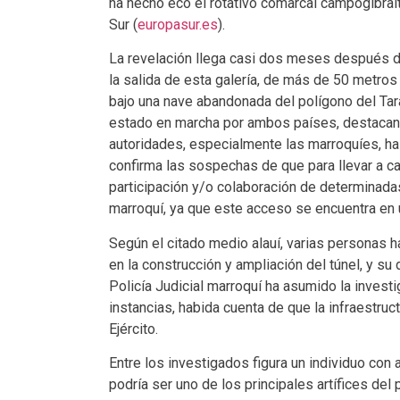
ha hecho eco el rotativo comarcal campogibralt
Sur (
europasur.es
).
La revelación llega casi dos meses después de
la salida de esta galería, de más de 50 metro
bajo una nave abandonada del polígono del Tara
estado en marcha por ambos países, destacando 
autoridades, especialmente las marroquíes, ha
confirma las sospechas de que para llevar a ca
participación y/o colaboración de determinada
marroquí, ya que este acceso se encuentra en u
Según el citado medio alauí, varias personas 
en la construcción y ampliación del túnel, y s
Policía Judicial marroquí ha asumido la invest
instancias, habida cuenta de que la infraestruc
Ejército.
Entre los investigados figura un individuo con
podría ser uno de los principales artífices de