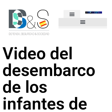
FUERZAS ARMADAS
GUARDIA CIVIL
POLICÍA NACIONAL
OTROS CUERPOS
Industria de Seguridad y Defensa
Video del
desembarco
de los
infantes de