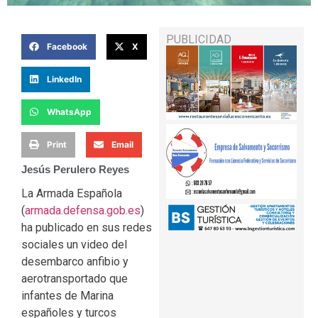
PUBLICIDAD
Facebook
X
LinkedIn
WhatsApp
Print
Email
Jesús Perulero Reyes
La Armada Española
(
armada.defensa.gob.es
)
ha publicado en sus redes
sociales un video del
desembarco anfibio y
aerotransportado que
infantes de Marina
españoles y turcos