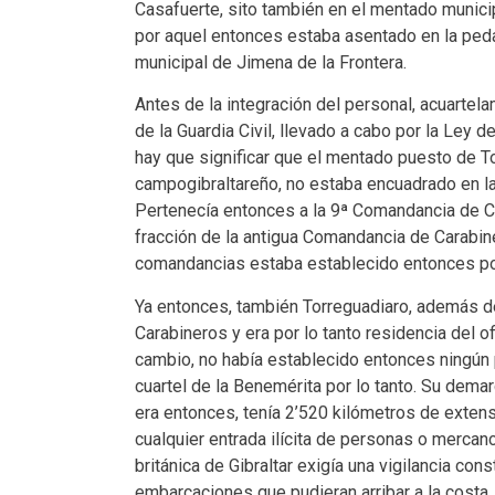
Casafuerte, sito también en el mentado municip
por aquel entonces estaba asentado en la peda
municipal de Jimena de la Frontera.
Antes de la integración del personal, acuartel
de la Guardia Civil, llevado a cabo por la Ley
hay que significar que el mentado puesto de T
campogibraltareño, no estaba encuadrado en l
Pertenecía entonces a la 9ª Comandancia de C
fracción de la antigua Comandancia de Carabin
comandancias estaba establecido entonces por
Ya entonces, también Torreguadiaro, además de
Carabineros y era por lo tanto
residencia del of
cambio, no había establecido entonces ningún p
cuartel de la Benemérita por lo tanto. Su dema
era entonces, tenía 2’520 kilómetros de extensió
cualquier entrada ilícita de personas o mercanc
británica de Gibraltar exigía una vigilancia co
embarcaciones que pudieran arribar a la costa.