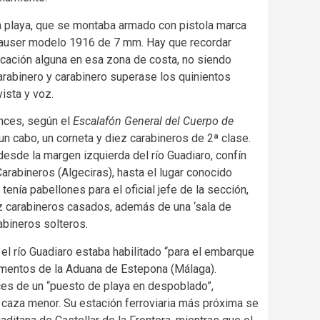
a playa, que se montaba armado con pistola marca
mauser modelo 1916 de 7 mm. Hay que recordar
cación alguna en esa zona de costa, no siendo
carabinero y carabinero superase los quinientos
ista y voz.
onces, según el
Escalafón General del Cuerpo de
un cabo, un corneta y diez carabineros de 2ª clase.
esde la margen izquierda del río Guadiaro, confín
abineros (Algeciras), hasta el lugar conocido
enía pabellones para el oficial jefe de la sección,
z carabineros casados, además de una ‘sala de
abineros solteros.
el río Guadiaro estaba habilitado “para el embarque
mentos de la Aduana de Estepona
(Málaga).
ces de un “puesto de playa en despoblado”,
 caza menor. Su estación ferroviaria más próxima se