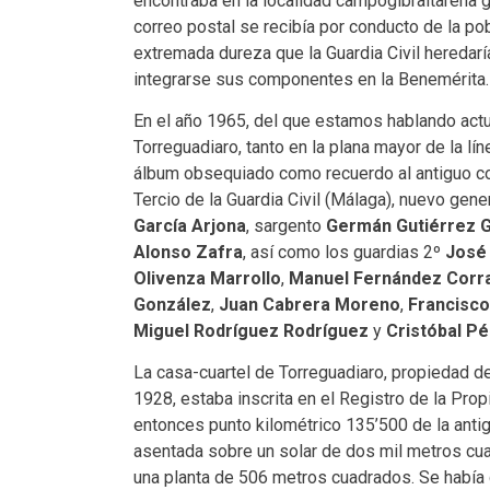
encontraba en la localidad campogibraltareña g
correo postal se recibía por conducto de la p
extremada dureza que la Guardia Civil heredar
integrarse sus componentes en la Benemérita.
En el año 1965, del que estamos hablando actu
Torreguadiaro, tanto en la plana mayor de la l
álbum obsequiado como recuerdo al antiguo c
Tercio de la Guardia Civil (Málaga), nuevo gene
García Arjona
, sargento
Germán Gutiérrez G
Alonso Zafra
, así como los guardias 2º
José
Olivenza Marrollo
,
Manuel Fernández Corr
González
,
Juan Cabrera Moreno
,
Francisco
Miguel Rodríguez Rodríguez
y
Cristóbal Pér
La casa-cuartel de Torreguadiaro, propiedad d
1928, estaba inscrita en el Registro de la Pro
entonces punto kilométrico 135’500 de la anti
asentada sobre un solar de dos mil metros cua
una planta de 506 metros cuadrados. Se había