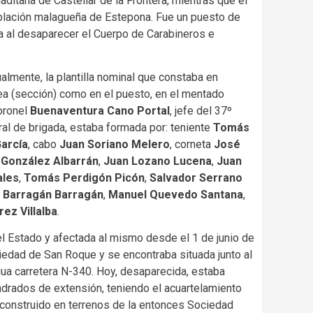
aditana de Castellar de la Frontera, mientras que el
oblación malagueña de Estepona. Fue un puesto de
ía al desaparecer el Cuerpo de Carabineros e
almente, la plantilla nominal que constaba en
ínea (sección) como en el puesto, en el mentado
oronel
Buenaventura Cano Portal
, jefe del 37º
ral de brigada, estaba formada por: teniente
Tomás
arcía
, cabo
Juan Soriano Melero
, corneta
José
 González Albarrán
,
Juan Lozano Lucena
,
Juan
ales
,
Tomás Perdigón Picón
,
Salvador Serrano
 Barragán Barragán
,
Manuel Quevedo Santana
,
ez Villalba
.
el Estado y afectada al mismo desde el 1 de junio de
piedad de San Roque y se encontraba situada junto al
gua carretera N-340. Hoy, desaparecida, estaba
drados de extensión, teniendo el acuartelamiento
 construido en terrenos de la entonces Sociedad