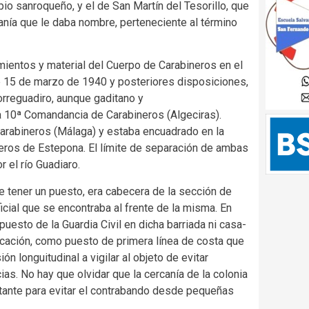
io sanroqueño, y el de San Martín del Tesorillo, que
nía que le daba nombre, perteneciente al término
amientos y material del Cuerpo de Carabineros en el
 de 15 de marzo de 1940 y posteriores disposiciones,
orreguadiro, aunque gaditano y
a 10ª Comandancia de Carabineros (Algeciras).
arabineros (Málaga) y estaba encuadrado en la
eros de Estepona. El límite de separación de ambas
 el río Guadiaro.
 tener un puesto, era cabecera de la sección
de
icial que se encontraba al frente de la misma. En
uesto de la Guardia Civil en dicha barriada ni casa-
rcación, como puesto de primera línea de costa que
n longuitudinal a vigilar al objeto de evitar
ias. No hay que olvidar que la cercanía de la colonia
nstante para evitar el contrabando desde pequeñas