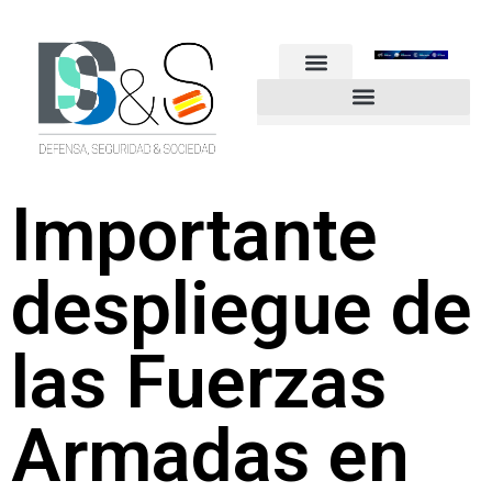
FUERZAS ARMADAS
GUARDIA CIVIL
POLICÍA NACIONAL
OTROS CUERPOS
Industria de Seguridad y Defensa
Importante
despliegue de
las Fuerzas
Armadas en