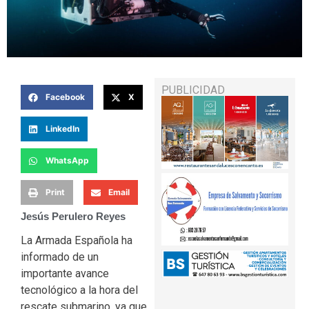
PUBLICIDAD
Facebook
X
LinkedIn
WhatsApp
Print
Email
Jesús Perulero Reyes
La Armada Española ha
informado de un
importante avance
tecnológico a la hora del
rescate submarino, ya que