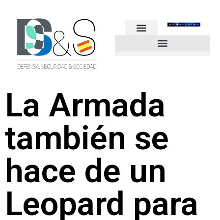
FUERZAS ARMADAS
GUARDIA CIVIL
POLICÍA NACIONAL
OTROS CUERPOS
Industria de Seguridad y Defensa
La Armada
también se
hace de un
Leopard para