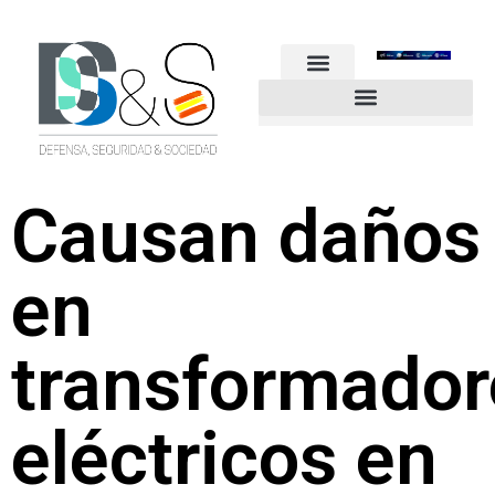
FUERZAS ARMADAS
GUARDIA CIVIL
POLICÍA NACIONAL
OTROS CUERPOS
Industria de Seguridad y Defensa
Causan daños
en
transformador
eléctricos en