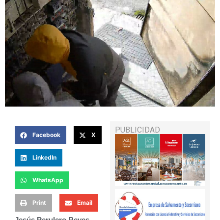
PUBLICIDAD
Facebook
X
LinkedIn
WhatsApp
Print
Email
Jesús Perulero Reyes