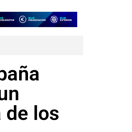
spaña
 un
 de los