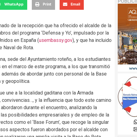
PUBLIC
WhatsApp
Print
Email
mado de la recepción que ha ofrecido el alcalde de la
mbros del programa ‘Defensa y Yo’, impulsado por la
Unidos en España (
usembassy.gov
), y que ha incluido
e Naval de Rota.
Luna, sede del Ayuntamiento roteño, a los estudiantes
 en el marco de este programa, a los que transmitió
l, además de abordar junto con personal de la Base
y geopolítica.
que une a la localidad gaditana con la Armada
, convivencias…, y la influencia que todo este camino
 abordaron durante el encuentro, analizando la
las posibilidades empresariales y de empleo de la
oyectos como el ‘Base Forum’, que recoge la singular
 esos aspectos fueron abordados por el alcalde con
n realizaron una amplia visita a la Base de Rota.