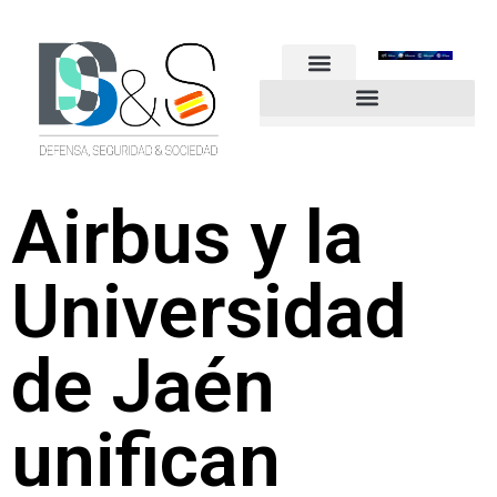
FUERZAS ARMADAS
GUARDIA CIVIL
POLICÍA NACIONAL
OTROS CUERPOS
Industria de Seguridad y Defensa
Airbus y la
Universidad
de Jaén
unifican