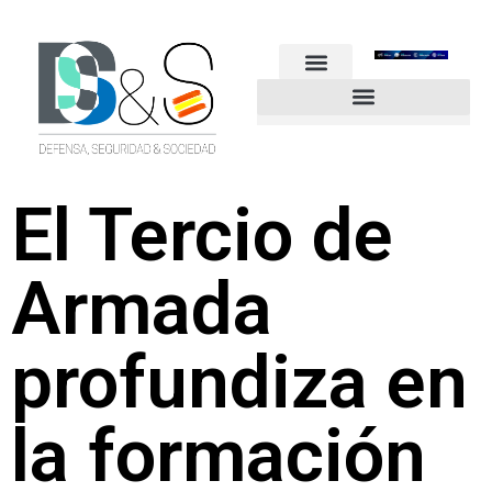
FUERZAS ARMADAS
GUARDIA CIVIL
POLICÍA NACIONAL
OTROS CUERPOS
Industria de Seguridad y Defensa
El Tercio de
Armada
profundiza en
la formación