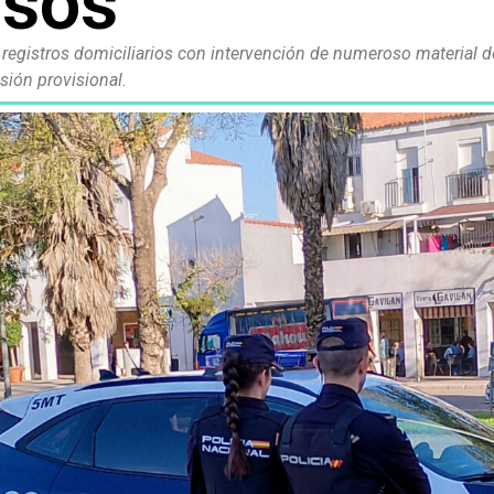
lsos
 registros domiciliarios con intervención de numeroso material de
sión provisional.