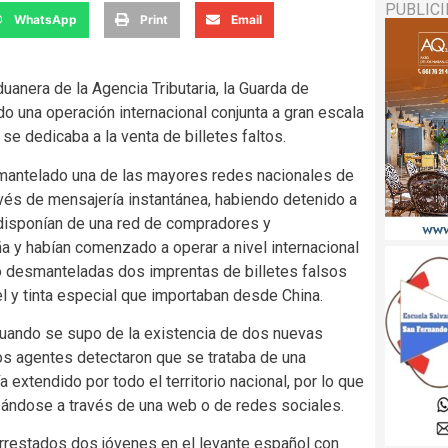
PUBLIC
WhatsApp
Print
Email
duanera de la Agencia Tributaria, la Guarda de
o una operación internacional conjunta a gran escala
 se dedicaba a la venta de billetes faltos.
smantelado una de las mayores redes nacionales de
avés de mensajería instantánea, habiendo detenido a
 disponían de una red de compradores y
a y habían comenzado a operar a nivel internacional
ido desmanteladas dos imprentas de billetes falsos
el y tinta especial que importaban desde China.
 cuando se supo de la existencia de dos nuevas
Los agentes detectaron que se trataba de una
 extendido por todo el territorio nacional, por lo que
ándose a través de una web o de redes sociales.
arrestados dos jóvenes en el levante español con