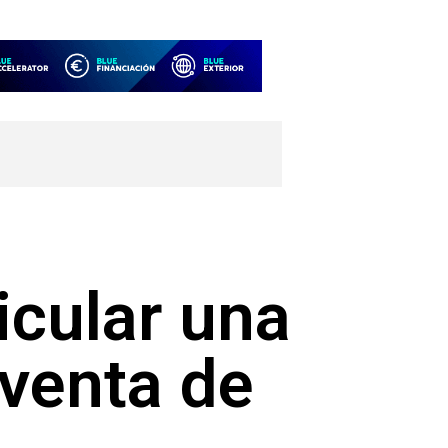
n
icular una
 venta de