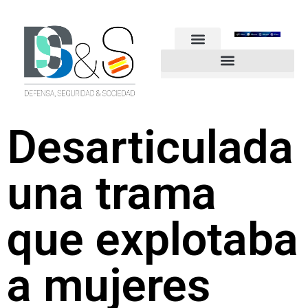
FUERZAS ARMADAS
GUARDIA CIVIL
POLICÍA NACIONAL
OTROS CUERPOS
Industria de Seguridad y Defensa
Desarticulada
una trama
que explotaba
a mujeres