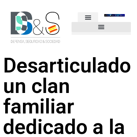
FUERZAS ARMADAS
GUARDIA CIVIL
POLICÍA NACIONAL
OTROS CUERPOS
Industria de Seguridad y Defensa
Desarticulado
un clan
familiar
dedicado a la