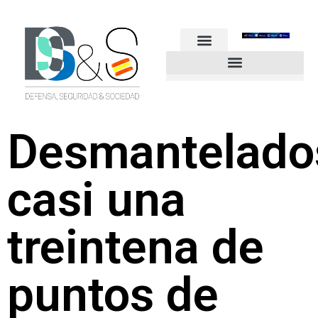
FUERZAS ARMADAS
GUARDIA CIVIL
POLICÍA NACIONAL
OTROS CUERPOS
Industria de Seguridad y Defensa
Desmantelado
casi una
treintena de
puntos de