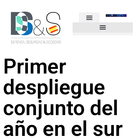
FUERZAS ARMADAS
GUARDIA CIVIL
POLICÍA NACIONAL
OTROS CUERPOS
Industria de Seguridad y Defensa
Primer
despliegue
conjunto del
año en el sur