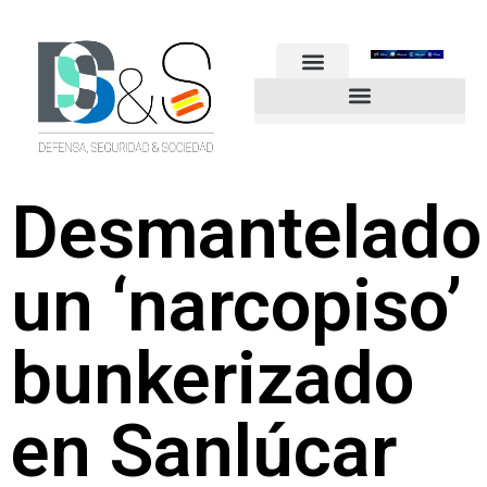
FUERZAS ARMADAS
GUARDIA CIVIL
POLICÍA NACIONAL
OTROS CUERPOS
Industria de Seguridad y Defensa
Desmantelado
un ‘narcopiso’
bunkerizado
en Sanlúcar