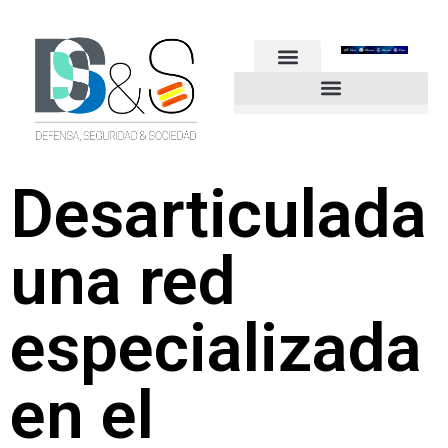
FUERZAS ARMADAS
GUARDIA CIVIL
POLICÍA NACIONAL
OTROS CUERPOS
Industria de Seguridad y Defensa
Desarticulada
una red
especializada
en el