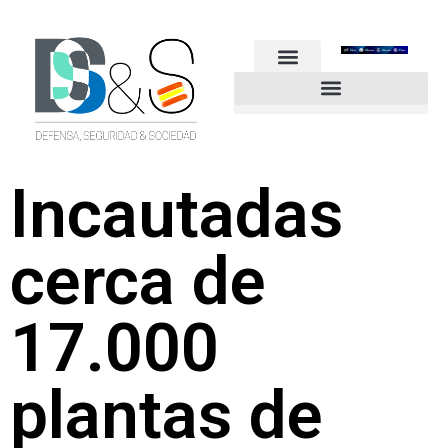
FUERZAS ARMADAS
GUARDIA CIVIL
POLICÍA NACIONAL
OTROS CUERPOS
Industria de Seguridad y Defensa
Incautadas
cerca de
17.000
plantas de