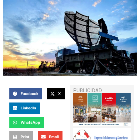
PUBLICIDAD
Facebook
X
LinkedIn
WhatsApp
Print
Email