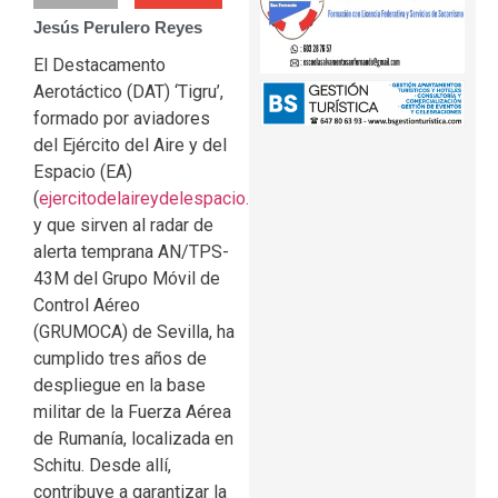
Jesús Perulero Reyes
El Destacamento
Aerotáctico (DAT) ‘Tigru’,
formado por aviadores
del Ejército del Aire y del
Espacio (EA)
(
ejercitodelaireydelespacio.defensa.gob.es
),
y que sirven al radar de
alerta temprana AN/TPS-
43M del Grupo Móvil de
Control Aéreo
(GRUMOCA) de Sevilla, ha
cumplido tres años de
despliegue en la base
militar de la Fuerza Aérea
de Rumanía, localizada en
Schitu. Desde allí,
contribuye a garantizar la