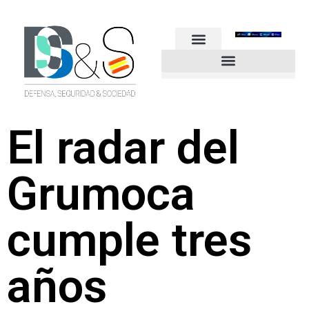
FUERZAS ARMADAS
GUARDIA CIVIL
POLICÍA NACIONAL
OTROS CUERPOS
Industria de Seguridad y Defensa
El radar del
Grumoca
cumple tres
años