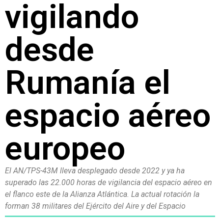
vigilando
desde
Rumanía el
espacio aéreo
europeo
El AN/TPS-43M lleva desplegado desde 2022 y ya ha
superado las 22.000 horas de vigilancia del espacio aéreo en
el flanco este de la Alianza Atlántica. La actual rotación la
forman 38 militares del Ejército del Aire y del Espacio