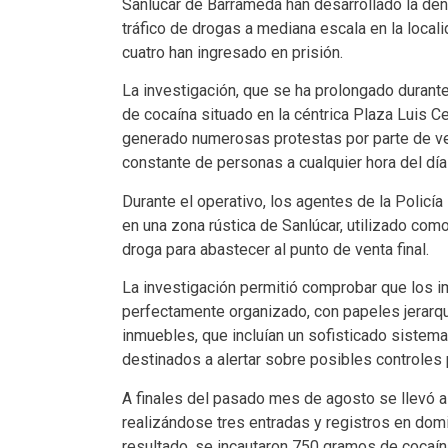
Sanlúcar de Barrameda han desarrollado la denom
tráfico de drogas a mediana escala en la local
cuatro han ingresado en prisión.
La investigación, que se ha prolongado durant
de cocaína situado en la céntrica Plaza Luis Ce
generado numerosas protestas por parte de ve
constante de personas a cualquier hora del día
Durante el operativo, los agentes de la Policía
en una zona rústica de Sanlúcar, utilizado como
droga para abastecer al punto de venta final.
La investigación permitió comprobar que los i
perfectamente organizado, con papeles jerar
inmuebles, que incluían un sofisticado sistema
destinados a alertar sobre posibles controles p
A finales del pasado mes de agosto se llevó a 
realizándose tres entradas y registros en dom
resultado, se incautaron 750 gramos de cocaín