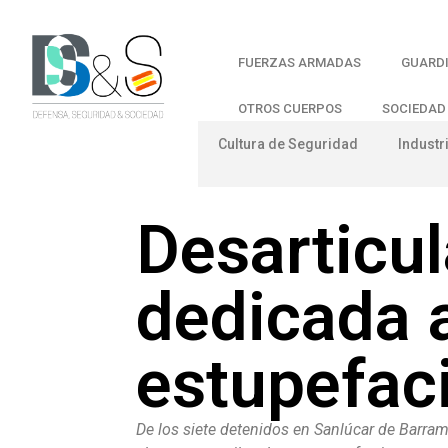
FUERZAS ARMADAS
GUARDI
OTROS CUERPOS
SOCIEDAD
Cultura de Seguridad
Industr
Desarticu
dedicada a
estupefac
De los siete detenidos en Sanlúcar de Barrame