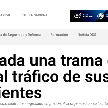
A CIVIL
POLICÍA NACIONAL
ia de Seguridad y Defensa
Formación
Noticia DSS
lada una trama 
l tráfico de su
ientes
da, cuatro han ingresado en prisión. A la organización se le inte