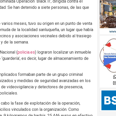
inada Operación ‘Black II’, dirigida contra el
idad. Se han detenido a siete personas, de las que
e varios meses, tuvo su origen en un punto de venta
rnuda de la localidad sanluqueña, un lugar que había
cinos y asociaciones vecinales debido al trasiego
 y de la semana.
 Nacional (
policia.es
) lograron localizar un inmueble
 ‘guardería’, es decir, lugar de almacenamiento de
mplicados formaban parte de un grupo criminal
quizados y medidas de seguridad avanzadas en los
 de videovigilancia y detectores de presencia,
oliciales.
cabo la fase de explotación de la operación,
icilios vinculados con la organización. Como
a, 9 kilogramos de hachís, 25.446 euros en efectivo